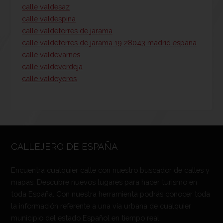
calle valdesaz
calle valdespina
calle valdetorres de jarama
calle valdetorres de jarama 19 28043 madrid espana
calle valdevarnes
calle valdeverdeja
calle valdeyeros
CALLEJERO DE ESPAÑA
Encuentra cualquier calle con nuestro buscador de calles y
mapas. Descubre nuevos lugares para hacer turismo en
toda España. Con nuestra herramienta podrás conocer toda
la información referente a una vía urbana de cualquier
municipio del estado Español en tiempo real.