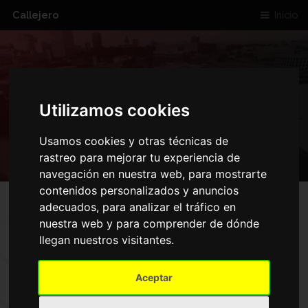
Callejero
Inicio
RUA RIO EO
Utilizamos cookies
Usamos cookies y otras técnicas de
rastreo para mejorar tu experiencia de
navegación en nuestra web, para mostrarte
contenidos personalizados y anuncios
adecuados, para analizar el tráfico en
nuestra web y para comprender de dónde
MAPA DE RUA RIO EO
llegan nuestros visitantes.
Inicio
Aceptar
Rua Rio Eo