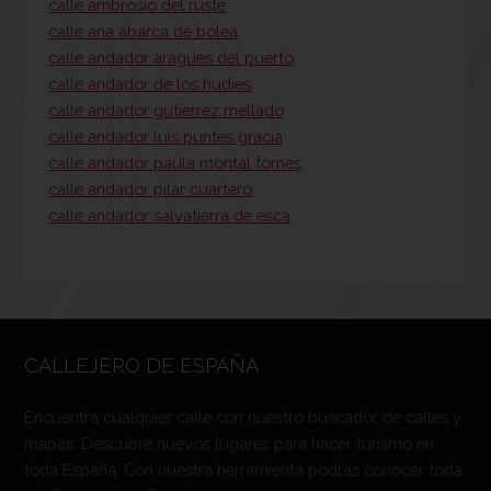
calle ambrosio del ruste
calle ana abarca de bolea
calle andador aragues del puerto
calle andador de los hudies
calle andador gutierrez mellado
calle andador luis puntes gracia
calle andador paula montal fornes
calle andador pilar cuartero
calle andador salvatierra de esca
CALLEJERO DE ESPAÑA
Encuentra cualquier calle con nuestro buscador de calles y
mapas. Descubre nuevos lugares para hacer turismo en
toda España. Con nuestra herramienta podrás conocer toda