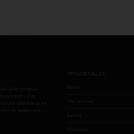
TIPOS DE CALLES
Plazas.
 de calles y mapas.
 toda España. Con
Vías urbanas.
rmación referente a una
pañol en tiempo real.
Barrios.
Municipios.