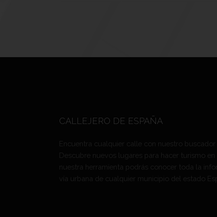
CALLEJERO DE ESPAÑA
Encuentra cualquier calle con nuestro buscador
Descubre nuevos lugares para hacer turismo en
nuestra herramienta podrás conocer toda la info
vía urbana de cualquier municipio del estado Es