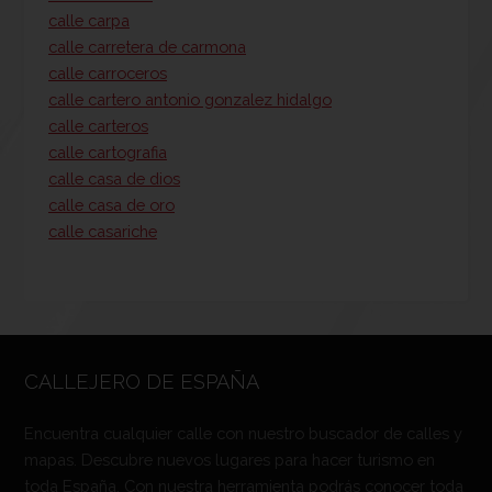
calle carpa
calle carretera de carmona
calle carroceros
calle cartero antonio gonzalez hidalgo
calle carteros
calle cartografia
calle casa de dios
calle casa de oro
calle casariche
CALLEJERO DE ESPAÑA
Encuentra cualquier calle con nuestro buscador de calles y
mapas. Descubre nuevos lugares para hacer turismo en
toda España. Con nuestra herramienta podrás conocer toda