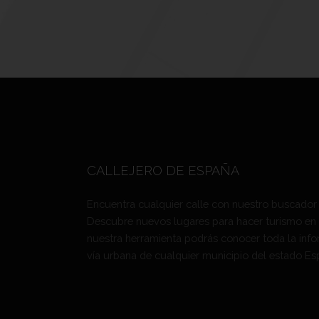
CALLEJERO DE ESPAÑA
Encuentra cualquier calle con nuestro buscador
Descubre nuevos lugares para hacer turismo en
nuestra herramienta podrás conocer toda la info
vía urbana de cualquier municipio del estado Es