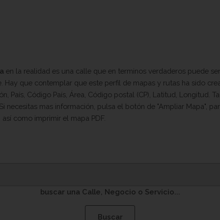
ba
en la realidad es una calle que en terminos verdaderos puede ser
nte. Hay que contemplar que este perfil de mapas y rutas ha sido c
n, País, Código País, Área, Código postal (CP), Latitud, Longitud. 
 Si necesitas mas información, pulsa el botón de "Ampliar Mapa", p
o, así como imprimir el mapa PDF.
buscar una Calle, Negocio o Servicio...