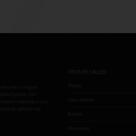
TIPOS DE CALLES
Plazas.
 de calles y mapas.
 toda España. Con
Vías urbanas.
rmación referente a una
pañol en tiempo real.
Barrios.
Municipios.