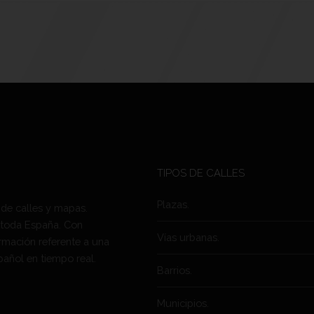
TIPOS DE CALLES
Plazas.
 de calles y mapas.
 toda España. Con
Vías urbanas.
rmación referente a una
pañol en tiempo real.
Barrios.
Municipios.