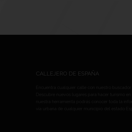
CALLEJERO DE ESPAÑA
Encuentra cualquier calle con nuestro buscador
Descubre nuevos lugares para hacer turismo en
nuestra herramienta podrás conocer toda la info
vía urbana de cualquier municipio del estado Es