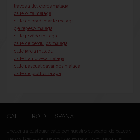
travesia del cipres malaga
calle orza malaga
calle de bradamante malaga
pje repeso malaga
calle porfido malaga
calle de cerquijos malaga
calle jarcia malaga
calle frambuesa malaga
calle pascual gayangos malaga
calle de giotto malaga
CALLEJERO DE ESPAÑA
Encuentra cualquier calle con nuestro buscador de calles y
mapas. Descubre nuevos lugares para hacer turismo en