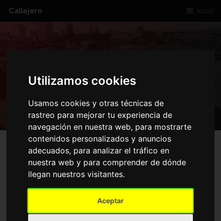
Callejero
Inicio
CARRER DE PUIG
Utilizamos cookies
REIG BARCELONA
Usamos cookies y otras técnicas de
rastreo para mejorar tu experiencia de
navegación en nuestra web, para mostrarte
contenidos personalizados y anuncios
adecuados, para analizar el tráfico en
nuestra web y para comprender de dónde
MAPA DE CARRER DE PUIG
llegan nuestros visitantes.
REIG BARCELONA
Aceptar
Inicio