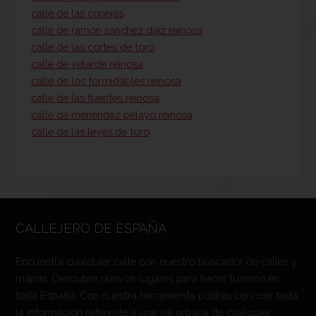
calle de las conejas
calle de ramon sanchez diaz reinosa
calle de las cortes de toro
calle de velarde reinosa
calle de los formidables reinosa
calle de las fuentes reinosa
calle de menendez pelayo reinosa
calle de las leyes de toro
CALLEJERO DE ESPAÑA
Encuentra cualquier calle con nuestro buscador de calles y
mapas. Descubre nuevos lugares para hacer turismo en
toda España. Con nuestra herramienta podrás conocer toda
la información referente a una vía urbana de cualquier