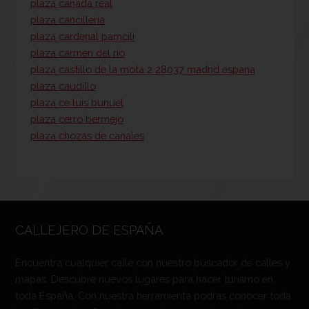
plaza canada real
plaza cancilleria
plaza cardenal pamcili
plaza carmen del rio
plaza castillo de la mota 2 28037 madrid espana
plaza caudillo
plaza ce luis bunuel
plaza cerro bermejo
plaza chozas de canales
CALLEJERO DE ESPAÑA
Encuentra cualquier calle con nuestro buscador de calles y
mapas. Descubre nuevos lugares para hacer turismo en
toda España. Con nuestra herramienta podrás conocer toda