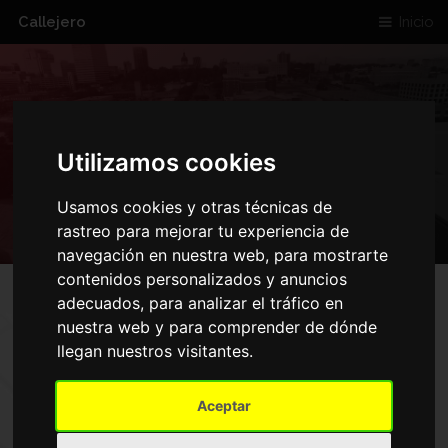
Callejero
Inicio
CALLE DEL RIO
Utilizamos cookies
GENIL ANDUJAR
Usamos cookies y otras técnicas de
rastreo para mejorar tu experiencia de
navegación en nuestra web, para mostrarte
contenidos personalizados y anuncios
adecuados, para analizar el tráfico en
nuestra web y para comprender de dónde
MAPA DE CALLE DEL RIO
llegan nuestros visitantes.
GENIL ANDUJAR
Aceptar
Inicio