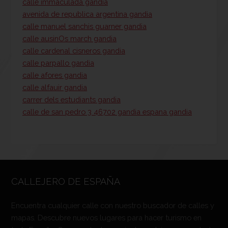
calle immaculada gandia
avenida de republica argentina gandia
calle manuel sanchis guarner gandia
calle ausinOs march gandia
calle cardenal cisneros gandia
calle parpallo gandia
calle afores gandia
calle alfauir gandia
carrer dels estudiants gandia
calle de san pedro 3 46702 gandia espana gandia
CALLEJERO DE ESPAÑA
Encuentra cualquier calle con nuestro buscador de calles y
mapas. Descubre nuevos lugares para hacer turismo en