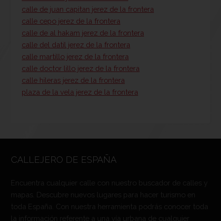
calle de juan capitan jerez de la frontera
calle cepo jerez de la frontera
calle de al hakam jerez de la frontera
calle del datil jerez de la frontera
calle martillo jerez de la frontera
calle doctor lillo jerez de la frontera
calle hileras jerez de la frontera
plaza de la vela jerez de la frontera
CALLEJERO DE ESPAÑA
Encuentra cualquier calle con nuestro buscador de calles y
mapas. Descubre nuevos lugares para hacer turismo en
toda España. Con nuestra herramienta podrás conocer toda
la información referente a una vía urbana de cualquier