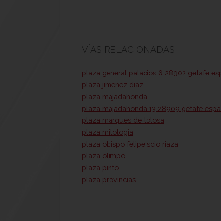
VÍAS RELACIONADAS
plaza general palacios 6 28902 getafe es
plaza jimenez diaz
plaza majadahonda
plaza majadahonda 13 28909 getafe esp
plaza marques de tolosa
plaza mitologia
plaza obispo felipe scio riaza
plaza olimpo
plaza pinto
plaza provincias