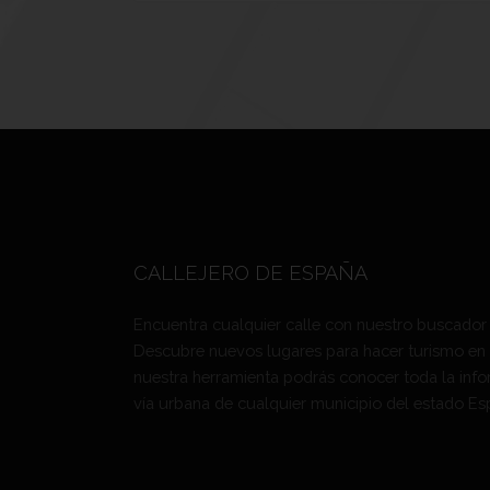
CALLEJERO DE ESPAÑA
Encuentra cualquier calle con nuestro buscador
Descubre nuevos lugares para hacer turismo en
nuestra herramienta podrás conocer toda la info
vía urbana de cualquier municipio del estado Es