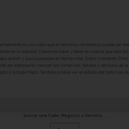
rmalmente es una calle que en terminos verdaderos puede ser real. P
istente en la realidad. Debemos saber y tener en cuenta que esta fic
search y sus busquedas en tiempo real. Datos d einterés: Direcci
ede ser interesante conocer los comercios, tiendas y servicios de la
igido a Google Maps. También podrás ver el estado del tráfico en d
buscar una Calle, Negocio o Servicio...