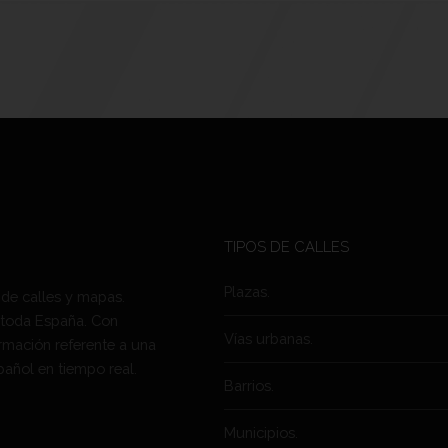
TIPOS DE CALLES
Plazas.
 de calles y mapas.
 toda España. Con
Vías urbanas.
rmación referente a una
pañol en tiempo real.
Barrios.
Municipios.