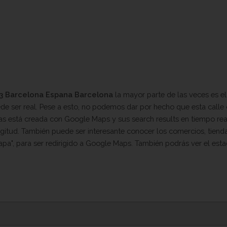
13 Barcelona Espana Barcelona
la mayor parte de las veces es el
e ser real. Pese a esto, no podemos dar por hecho que esta calle o 
s está creada con Google Maps y sus search results en tiempo real.
ongitud. También puede ser interesante conocer los comercios, tienda
pa", para ser redirigido a Google Maps. También podrás ver el estad