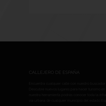
CALLEJERO DE ESPAÑA
Encuentra cualquier calle con nuestro buscador
Descubre nuevos lugares para hacer turismo en
nuestra herramienta podrás conocer toda la info
vía urbana de cualquier municipio del estado Es