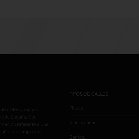
TIPOS DE CALLES
Plazas.
 de calles y mapas.
 toda España. Con
Vías urbanas.
rmación referente a una
pañol en tiempo real.
Barrios.