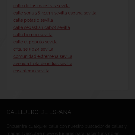
calle de las maestras sevilla
calle soria 36 41014 sevilla espana sevilla
calle potasio sevilla
calle sebastian cabot sevilla
calle borneo sevilla
calle el populo sevilla
crta. se 9024 sevilla
comunidad extremena sevilla
avenida flota de indias sevilla
crisantemo sevilla
CALLEJERO DE ESPAÑA
Encuentra cualquier calle con nuestro buscador de calles y
mapas. Descubre nuevos lugares para hacer turismo en