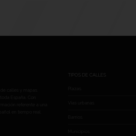
TIPOS DE CALLES
Plazas.
 de calles y mapas.
 toda España. Con
Vías urbanas.
rmación referente a una
pañol en tiempo real.
Barrios.
Municipios.