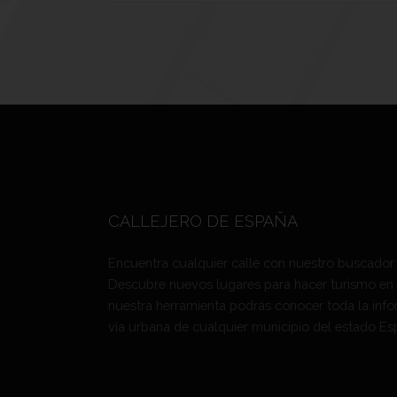
CALLEJERO DE ESPAÑA
Encuentra cualquier calle con nuestro buscador
Descubre nuevos lugares para hacer turismo en
nuestra herramienta podrás conocer toda la info
vía urbana de cualquier municipio del estado Es