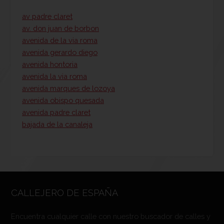
av padre claret
av. don juan de borbon
avenida de la via roma
avenida gerardo diego
avenida hontoria
avenida la via roma
avenida marques de lozoya
avenida obispo quesada
avenida padre claret
bajada de la canaleja
CALLEJERO DE ESPAÑA
Encuentra cualquier calle con nuestro buscador de calles y