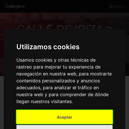
Callejero
Inicio
CALLE DE IBIZA 3
28009 MADRID
Utilizamos cookies
ESPANA
Usamos cookies y otras técnicas de
rastreo para mejorar tu experiencia de
navegación en nuestra web, para mostrarte
contenidos personalizados y anuncios
adecuados, para analizar el tráfico en
nuestra web y para comprender de dónde
MAPA DE CALLE DE IBIZA 3
llegan nuestros visitantes.
28009 MADRID ESPANA
Aceptar
Inicio