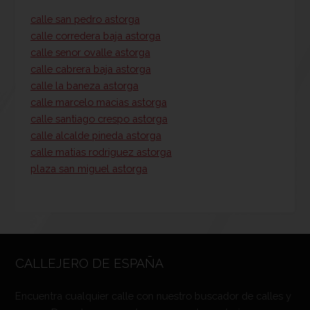
calle san pedro astorga
calle corredera baja astorga
calle senor ovalle astorga
calle cabrera baja astorga
calle la baneza astorga
calle marcelo macias astorga
calle santiago crespo astorga
calle alcalde pineda astorga
calle matias rodriguez astorga
plaza san miguel astorga
CALLEJERO DE ESPAÑA
Encuentra cualquier calle con nuestro buscador de calles y