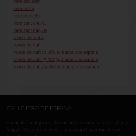
riera escuder
riera horta
riera marcel·li
riera sant andreu
riera sant miquel
ronda de arriba
ronda de dalt
ronda de dalt 13 08030 barcelona espana
ronda de dalt 15 08034 barcelona espana
ronda de dalt 29 08030 barcelona espana
CALLEJERO DE ESPAÑA
Encuentra cualquier calle con nuestro buscador de calles y
mapas. Descubre nuevos lugares para hacer turismo en