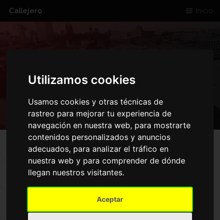
Callejero
Inicio
CALLE DE
Utilizamos cookies
ENMEDIO ELCHE
Usamos cookies y otras técnicas de
rastreo para mejorar tu experiencia de
navegación en nuestra web, para mostrarte
contenidos personalizados y anuncios
adecuados, para analizar el tráfico en
nuestra web y para comprender de dónde
MAPA DE CALLE DE
llegan nuestros visitantes.
ENMEDIO ELCHE
Aceptar
Inicio