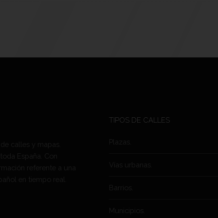
TIPOS DE CALLES
Plazas.
 de calles y mapas.
 toda España. Con
Vías urbanas.
rmación referente a una
pañol en tiempo real.
Barrios.
Municipios.