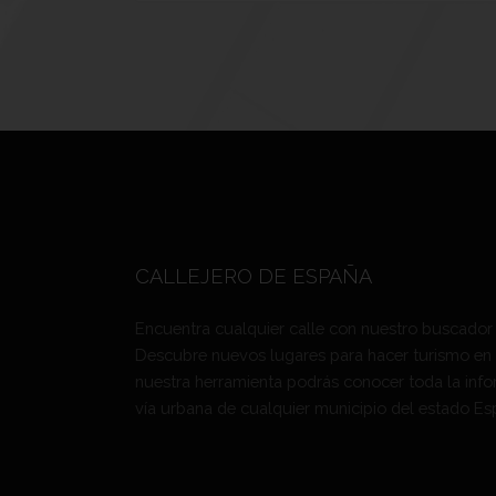
CALLEJERO DE ESPAÑA
Encuentra cualquier calle con nuestro buscador
Descubre nuevos lugares para hacer turismo en
nuestra herramienta podrás conocer toda la info
vía urbana de cualquier municipio del estado Es