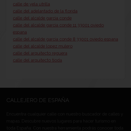
calle de yela utrilla
calle del adelantado de la florida
calle del alcalde garcia conde
calle del alcalde garcia conde 11 33001 oviedo
espana
calle del alcalde garcia conde 8 33001 oviedo espana
calle del alcalde lopez mulero
calle del arquitecto reguera
calle del arquitecto tioda
CALLEJERO DE ESPAÑA
Encuentra cualquier calle con nuestro buscador de calles y
mapas. Descubre nuevos lugares para hacer turismo en
toda España. Con nuestra herramienta podrás conocer toda