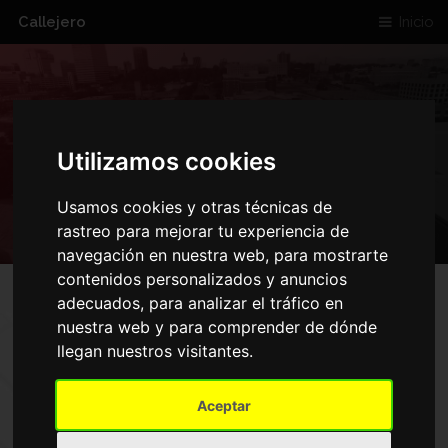
Callejero
Inicio
CALLE DE ARIES
Utilizamos cookies
Usamos cookies y otras técnicas de
rastreo para mejorar tu experiencia de
navegación en nuestra web, para mostrarte
contenidos personalizados y anuncios
adecuados, para analizar el tráfico en
nuestra web y para comprender de dónde
MAPA DE CALLE DE ARIES
llegan nuestros visitantes.
Inicio
Aceptar
Calle De Aries