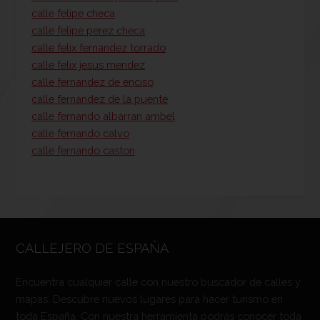
calle felipe checa
calle felipe perez checa
calle felix fernandez torrado
calle felix jesus mendez
calle fernandez de enciso
calle fernandez de la puente
calle fernando albarran ambel
calle fernando calvo
calle fernando caston
CALLEJERO DE ESPAÑA
Encuentra cualquier calle con nuestro buscador de calles y
mapas. Descubre nuevos lugares para hacer turismo en
toda España. Con nuestra herramienta podrás conocer toda