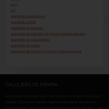
a 45
a 7
alameda capuchinos
alameda colOn
alameda de barcelo
alameda de barcelo 50 29014 malaga espana
alameda de capuchinos
alameda de colon
alameda de colon 17 29001 malaga espana
CALLEJERO DE ESPAÑA
Encuentra cualquier calle con nuestro buscador de calles y
mapas. Descubre nuevos lugares para hacer turismo en
toda España. Con nuestra herramienta podrás conocer toda