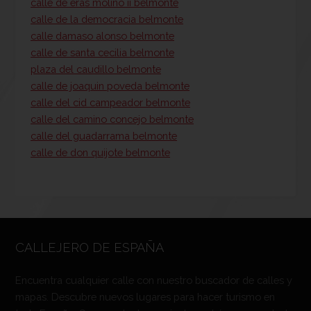
calle de eras molino ii belmonte
calle de la democracia belmonte
calle damaso alonso belmonte
calle de santa cecilia belmonte
plaza del caudillo belmonte
calle de joaquin poveda belmonte
calle del cid campeador belmonte
calle del camino concejo belmonte
calle del guadarrama belmonte
calle de don quijote belmonte
CALLEJERO DE ESPAÑA
Encuentra cualquier calle con nuestro buscador de calles y
mapas. Descubre nuevos lugares para hacer turismo en