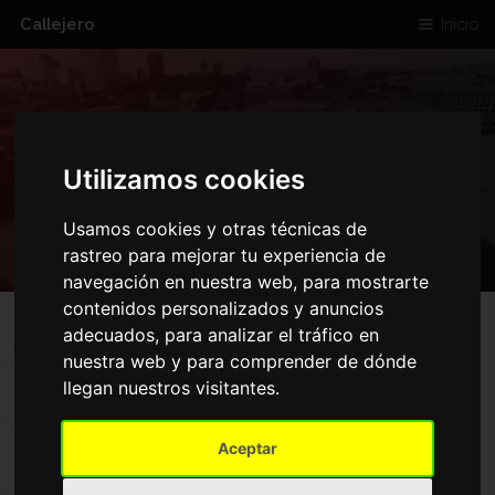
Callejero
Inicio
CALLE ANTONIO
Utilizamos cookies
ZAMORA MADRID
Usamos cookies y otras técnicas de
rastreo para mejorar tu experiencia de
navegación en nuestra web, para mostrarte
contenidos personalizados y anuncios
adecuados, para analizar el tráfico en
nuestra web y para comprender de dónde
MAPA DE CALLE ANTONIO
llegan nuestros visitantes.
ZAMORA MADRID
Aceptar
Inicio