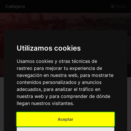
Callejero
Inicio
CALLE ADELFA
Utilizamos cookies
CIUDAD REAL
Usamos cookies y otras técnicas de
rastreo para mejorar tu experiencia de
navegación en nuestra web, para mostrarte
contenidos personalizados y anuncios
adecuados, para analizar el tráfico en
MAPA DE CALLE ADELFA
nuestra web y para comprender de dónde
llegan nuestros visitantes.
CIUDAD REAL
Aceptar
Inicio